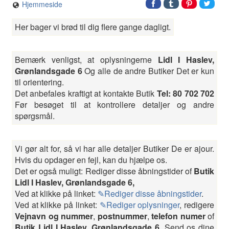
Hjemmeside
Her bager vi brød til dig flere gange dagligt.
Bemærk venligst, at oplysningerne
Lidl I Haslev,
Grønlandsgade 6
Og alle de andre Butiker Det er kun
til orientering.
Det anbefales kraftigt at kontakte Butik
Tel: 80 702 702
Før besøget til at kontrollere detaljer og andre
spørgsmål.
Vi gør alt for, så vi har alle detaljer Butiker De er ajour.
Hvis du opdager en fejl, kan du hjælpe os.
Det er også muligt: Rediger disse åbningstider of
Butik
Lidl I Haslev, Grønlandsgade 6,
Ved at klikke på linket:
✎Rediger disse åbningstider
.
Ved at klikke på linket:
✎Rediger oplysninger
, redigere
Vejnavn og nummer
,
postnummer
,
telefon numer
of
Butik Lidl I Haslev, Grønlandsgade 6,
Send os dine