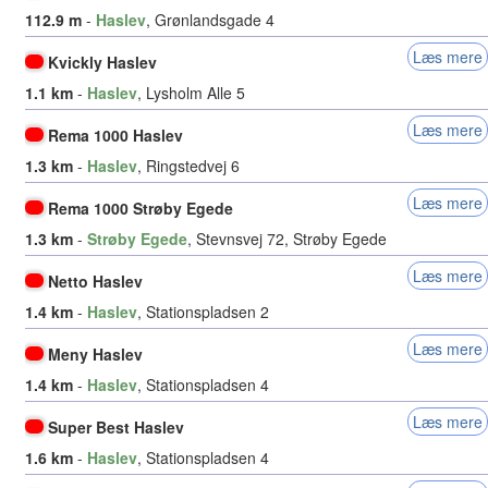
112.9 m
-
Haslev
, Grønlandsgade 4
Læs mere
Kvickly Haslev
1.1 km
-
Haslev
, Lysholm Alle 5
Læs mere
Rema 1000 Haslev
1.3 km
-
Haslev
, Ringstedvej 6
Læs mere
Rema 1000 Strøby Egede
1.3 km
-
Strøby Egede
, Stevnsvej 72, Strøby Egede
Læs mere
Netto Haslev
1.4 km
-
Haslev
, Stationspladsen 2
Læs mere
Meny Haslev
1.4 km
-
Haslev
, Stationspladsen 4
Læs mere
Super Best Haslev
1.6 km
-
Haslev
, Stationspladsen 4