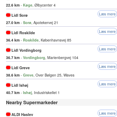
22.6 km
-
Køge
, Ølbycenter 4
Læs mere
Lidl Sorø
27.0 km
-
Sorø
, Apotekervej 21
Læs mere
Lidl Roskilde
36.4 km
-
Roskilde
, Københavnsvej 85
Læs mere
Lidl Vordingborg
36.7 km
-
Vordingborg
, Marienbergvej 104
Læs mere
Lidl Greve
38.6 km
-
Greve
, Over Bølgen 25, Waves
Læs mere
Lidl Ishøj
40.7 km
-
Ishøj
, Industriskellet 1
Nearby Supermarkeder
Læs mere
ALDI Haslev